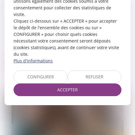
utilisons également des cookies soumis à votre
notification et enjeux en matière de
consentement pour collecter des statistiques de
visite.
recouvrement
Cliquez ci-dessous sur « ACCEPTER » pour accepter
21/05/2026
le dépôt de l'ensemble des cookies ou sur «
Fondement indispensable de toute
CONFIGURER » pour choisir quels cookies
procédure de recouvrement, le titre
nécessitant votre consentement seront déposés
exécutoire est le seul acte permettant
(cookies statistiques), avant de continuer votre visite
de recourir à l’exécution forcée.
du site.
Toutefois, sa m...
Plus d'informations
Lire la suite
CONFIGURER
REFUSER
ACCEPTER