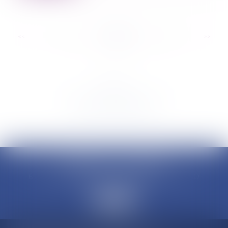
...
<<
<
9
10
11
12
13
14
15
>
>>
EMANUELLI-LOVERINI
6 Rue SERGENT CASALONGA, 20000 AJACCIO
Tél :
04 95 10 96 00