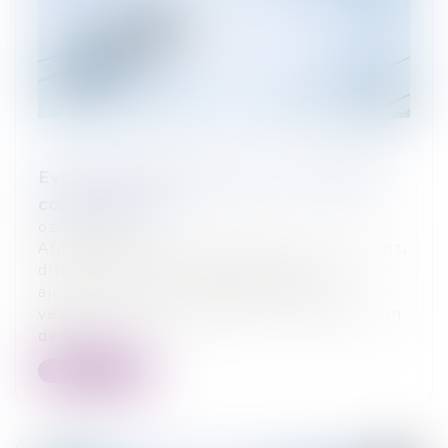
Eviter les impayés grâce aux conditions
contractuelles
03/07/2024
Afin de s'assurer du paiement d'un client,
différentes clauses peuvent être
ajoutées dans le contrat comme le
versement d'un acompte, la fixation d'un
délai...
Lire la suite