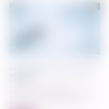
Comment gérer le risque crédit client et
les impayés ?
26/06/2024
La question du risque crédit client doit
avoir une place centrale dans
l’entreprise. Le paiement des créances
des clients conditionne en effet la
pérennité d...