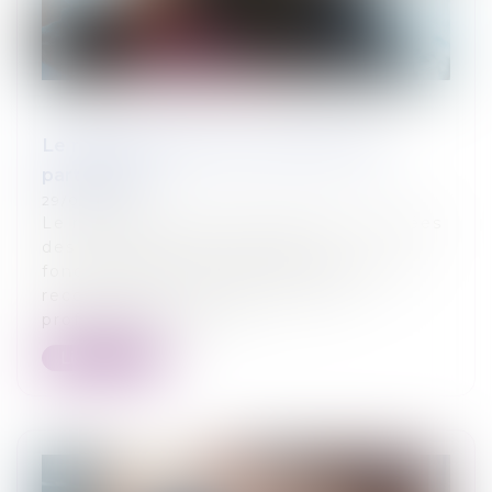
Le recouvrement des créances des
particuliers
29/05/2024
Le recouvrement des créances impayées
des particuliers ne diffère pas
fondamentalement des techniques de
recouvrement utilisées pour les
professionnels. Des...
Lire la suite