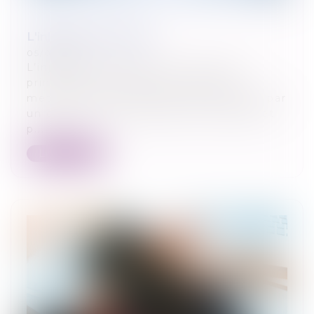
L'injonction de payer
05/06/2024
L’injonction de payer est l’une des
principales procédures judiciaires à
mettre en place afin de se faire payer par
un débiteur. La procédure est simple et
p...
Lire la suite