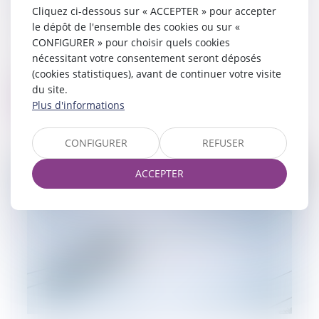
Cliquez ci-dessous sur « ACCEPTER » pour accepter
18/06/2024
le dépôt de l'ensemble des cookies ou sur «
Aux termes des dispositions de l’article
CONFIGURER » pour choisir quels cookies
L.111-2 du Code des procédures civiles
nécessitant votre consentement seront déposés
d’exécution : « Le créancier muni d'un
(cookies statistiques), avant de continuer votre visite
titre exécutoire constatant une créanc...
du site.
Lire la suite
Plus d'informations
CONFIGURER
REFUSER
ACCEPTER