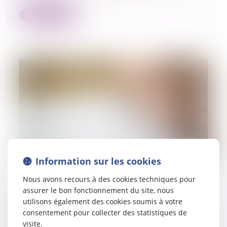
Lire la suite
Information sur les cookies
Nous avons recours à des cookies techniques pour
assurer le bon fonctionnement du site, nous
Avenant sous-seing privé d’un titre
utilisons également des cookies soumis à votre
exécutoire et constatation d’une créance
consentement pour collecter des statistiques de
visite.
liquide