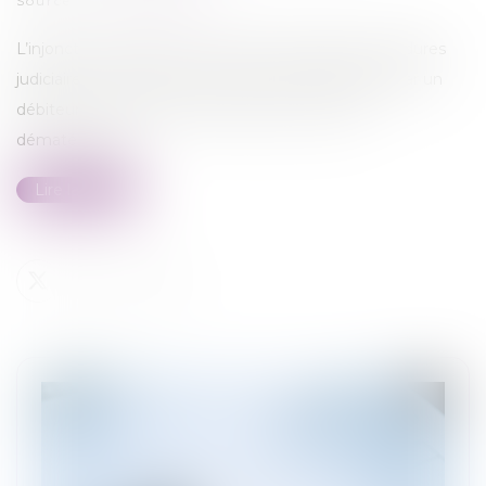
Source :
www.legifiscal.fr
L’injonction de payer est l’une des principales procédures
judiciaires à mettre en place afin de se faire payer par un
débiteur. La procédure est simple et peut être
dématérialisée...
Lire la suite