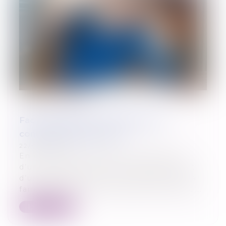
Facture impayée : faire appel à un
commissaire de justice
22/05/2024
En cas d’impayé, même en présence
d’une décision de justice faisant l’objet
d’un titre exécutoire, le créancier devra
faire appel à un commissaire de justice...
Lire la suite