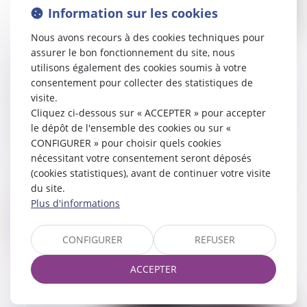
Information sur les cookies
Nous avons recours à des cookies techniques pour
assurer le bon fonctionnement du site, nous
utilisons également des cookies soumis à votre
Citation à comparaître : peu importe que
consentement pour collecter des statistiques de
le Commissaire de justice ait précisé, en
visite.
cas de citation en étude, s'il a opté pour la
Cliquez ci-dessous sur « ACCEPTER » pour accepter
lettre simple ou la lettre recommandée
le dépôt de l'ensemble des cookies ou sur «
CONFIGURER » pour choisir quels cookies
16/10/2024
En application de l’article 558 du Code de
nécessitant votre consentement seront déposés
procédure pénale, si le Commissaire de
(cookies statistiques), avant de continuer votre visite
justice ne trouve personne au domicile
du site.
de l'intéressé, il vérifie immédiate...
Plus d'informations
Lire la suite
CONFIGURER
REFUSER
ACCEPTER