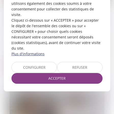
utilisons également des cookies soumis à votre
consentement pour collecter des statistiques de
visite.
Peut-on expulser les forces de l’ordre si
Cliquez ci-dessous sur « ACCEPTER » pour accepter
les gendarmeries ne paient pas leur loyer
le dépôt de l'ensemble des cookies ou sur «
?
CONFIGURER » pour choisir quels cookies
23/10/2024
nécessitant votre consentement seront déposés
Alors que plusieurs maires dénoncent des
(cookies statistiques), avant de continuer votre visite
loyers impayés par les gendarmeries
du site.
nationales, les forces de l’ordre risquent-
Plus d'informations
elles d’être expulsées ?...
Lire la suite
CONFIGURER
REFUSER
ACCEPTER