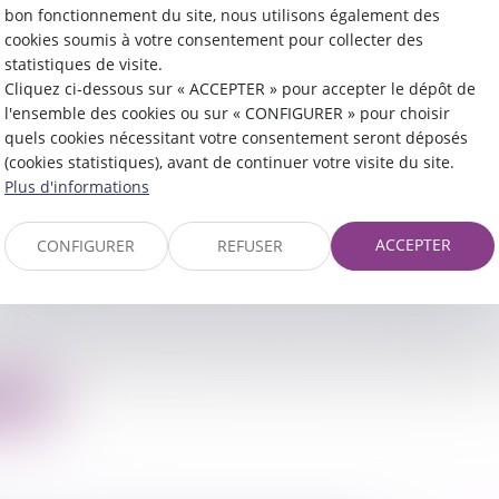
bon fonctionnement du site, nous utilisons également des
ons locatives -Trêve hivernale : du 1er novembre
cookies soumis à votre consentement pour collecter des
statistiques de visite.
024
Cliquez ci-dessous sur « ACCEPTER » pour accepter le dépôt de
 hivernale est la période durant laquelle les procé
l'ensemble des cookies ou sur « CONFIGURER » pour choisir
e par un propriétaire sont suspendues. Elle est fix
quels cookies nécessitant votre consentement seront déposés
suite
(cookies statistiques), avant de continuer votre visite du site.
Plus d'informations
ACCEPTER
CONFIGURER
REFUSER
expulser les forces de l’ordre si les gendarmeri
024
e plusieurs maires dénoncent des loyers impayés 
es, les forces de l’ordre risquent-elles d’être expuls
suite