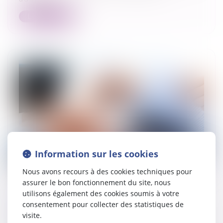
Lire la suite
Information sur les cookies
Nous avons recours à des cookies techniques pour
assurer le bon fonctionnement du site, nous
utilisons également des cookies soumis à votre
Saisies sur rémunérations : le barème
consentement pour collecter des statistiques de
2024
visite.
21/02/2024