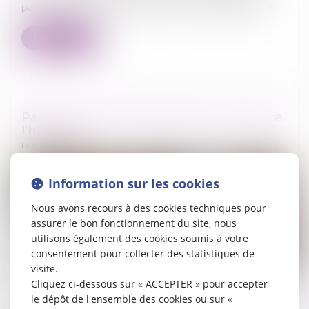
paiement, le montant de la dette, son exigibilité ou l...
Lire la suite
Paris : le commissaire de justice remplace
l'huissier
Publié le :
07/07/2026
Information sur les cookies
Nous avons recours à des cookies techniques pour
assurer le bon fonctionnement du site, nous
utilisons également des cookies soumis à votre
consentement pour collecter des statistiques de
visite.
Cliquez ci-dessous sur « ACCEPTER » pour accepter
Dès le 1er juillet 2026, les professions d’huissier et de
le dépôt de l'ensemble des cookies ou sur «
commissaire-priseur judiciaire fusionnent sous